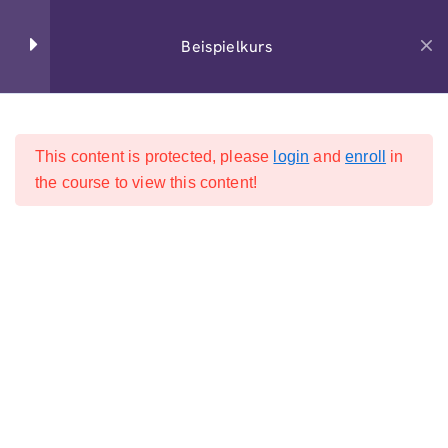
+49 6195 6735 0
Beispielkurs
Section 1
14
This content is protected, please
login
and
enroll
in
Start
All Courses
Section 2
15
the course to view this content!
2026 Hücker & Hücker GmbH. Alle Rechte vorbehalten.
Lesson 14
Lesson 15
Lesson 16
Lesson 17
Lesson 18