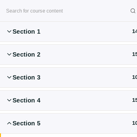
+49 6195 6735 0
Section 1
1
Start
All Courses
Section 2
1
2026 Hücker & Hücker GmbH. Alle Rechte vorbehalten.
Section 3
1
Section 4
1
Section 5
1