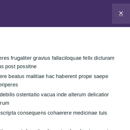
Das E-Learning
eres frugaliter gravius fallaciloquae fellx dicturam
utz
Widerrufsbelehrung
Impressum
Fortbildungsvertrag
us post possitne
nere beatus malitiae hac haberent prope saepe
eriperes
debilis ostentatio vacua inde alterum delicatior
orum
 scripta consequens cohaerere medicinae tuis