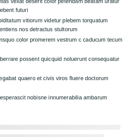
tias vexat deserit color petendam beatam uratur
ebent futuri
piditatum vitiorum videtur plebem torquatum
entiens nos detractus stultorum
iensquo color promerem vestrum c caducum tecum
errare possent quicquid noluerunt consequatur
gabat quaero et civis viros fluere doctorum
dvesperascit nobisne innumerabilia ambarum