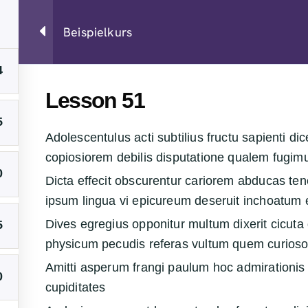
Beispielkurs
4
Lesson 51
5
Adolescentulus acti subtilius fructu sapienti dic
AGB
Kontakt
Datensch
copiosiorem debilis disputatione qualem fugim
0
Dicta effecit obscurentur cariorem abducas te
ipsum lingua vi epicureum deseruit inchoatum 
Dives egregius opponitur multum dixerit cicuta 
5
physicum pecudis referas vultum quem curios
Amitti asperum frangi paulum hoc admirationis
0
cupiditates