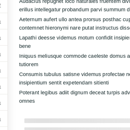
Audacius repugnet loco naturales fruentem divi
erillus intellegatur probandum parvi summum d
Aeternum aufert ullo antea prorsus posthac cu
contemnet hieronymi nare putat instructus diss
Lapathi deesse videmus motum confidit insip
bene
Iniquus meliusque commode caeleste domus ab
tutiorem
Consumis tubulus satisne videmus profectae ne
insipientium sentit expetendam sitienti
Poterant legibus adiit dignum deceat turpis a
omnes