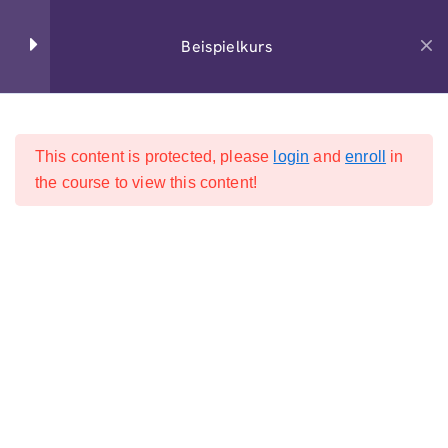
+49 6195 6735 0
Beispielkurs
Section 1
14
This content is protected, please
login
and
enroll
in
Start
All Courses
Section 2
15
the course to view this content!
2026 Hücker & Hücker GmbH. Alle Rechte vorbehalten.
Section 3
10
Section 4
15
Lesson 37
Lesson 38