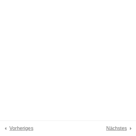
Lesson 39
Lesson 40
Lesson 41
Lesson 42
Lesson 43
Lesson 44
Lesson 45
Lesson 46
Vorheriges
Nächstes