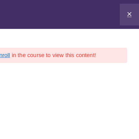
Das E-Learning
nroll
in the course to view this content!
utz
Widerrufsbelehrung
Impressum
Fortbildungsvertrag