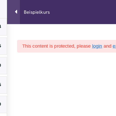
Beispielkurs
4
5
This content is protected, please
login
and
e
AGB
Kontakt
Datensch
0
5
0