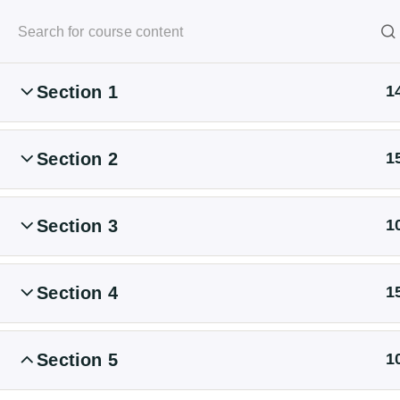
+49 6195 6735 0
Section 1
1
Start
All Courses
Section 2
1
2026 Hücker & Hücker GmbH. Alle Rechte vorbehalten.
Section 3
1
Section 4
1
Section 5
1