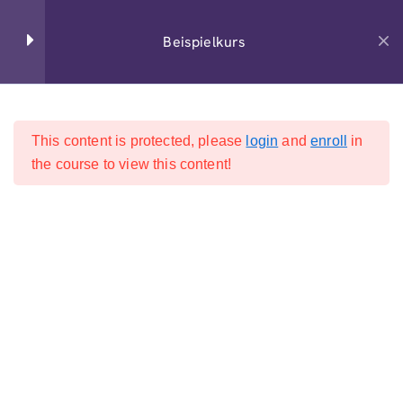
+49 6195 6735 0
Beispielkurs
Section 1
14
This content is protected, please
login
and
enroll
in
Start
All Courses
Section 2
15
the course to view this content!
2026 Hücker & Hücker GmbH. Alle Rechte vorbehalten.
Lesson 14
Lesson 15
Lesson 16
Lesson 17
Lesson 18